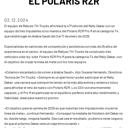
EL POLARIS RZR
02.12.2024
El equipo de Rallyes TH-Trucks afrontará la 47ª edición del Rally Dakar con un
equipo de tres tripulantes a los mandos del Polaris RZR Pro R en la categoría T4,
que tendrá lugar en Arabia Saudí del 3 al 17 de enero de 2025.
Especialistas en camiones de competición y asistencia con más de 25 años de
experiencia en el sector, el equipo de Rallyes TH-Trucks ha construido tres
vehículos side-by-side Polaris RZR Pro R para la categoría T4 del Rally Dakar, con
el objetivo de cruzar la línea de meta con los tres equipos.
«Estamos encantados de volver a Arabia Saudí», dijo Susana Hernando, Directora
Técnica de TH-Trucks. «Siempre es un gran honor poder participar en el Rally
Dakar; una carrera que siempre he tenido en la más alta estima y estamos listos
para afrontar el reto de nuevo con Polaris RZR. Los SSV son enormemente
capaces, y el Pro R en particular es el equilibrio perfecto entre alto rendimiento y
fiabilidad, ideal para nuestros pilotos.
«El objetivo para la carrera de 2025 es que nuestras tres tripulaciones crucen la
línea de meta», continuó Hernando. «Conseguir la medalla de finishers del Dakar no
es, desde luego, ninguna hazaña. Sea cual sea el resultado, podemos estar seguros
de que el próximo Dakar será un viaje emocionante.»