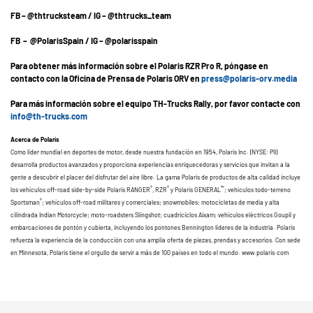
FB – @thtrucksteam / IG – @thtrucks_team
FB – @PolarisSpain / IG – @polarisspain
Para obtener más información sobre el Polaris RZR Pro R, póngase en
contacto con la Oficina de Prensa de Polaris ORV en
press@polaris-orv.media
Para más información sobre el equipo TH-Trucks Rally, por favor contacte con
info@th-trucks.com
Acerca de Polaris
Como líder mundial en deportes de motor, desde nuestra fundación en 1954, Polaris Inc. (NYSE: PII)
desarrolla productos avanzados y proporciona experiencias enriquecedoras y servicios que invitan a la
gente a descubrir el placer del disfrutar del aire libre. La gama Polaris de productos de alta calidad incluye
®
®
™
los vehículos off-road side-by-side Polaris RANGER
, RZR
y Polaris GENERAL
; vehículos todo-terreno
®
Sportsman
; vehículos off-road militares y comerciales; snowmobiles; motocicletas de media y alta
cilindrada Indian Motorcycle; moto-roadsters Slingshot; cuadriciclos Aixam; vehículos eléctricos Goupil y
embarcaciones de pontón y cubierta, incluyendo los pontones Bennington líderes de la industria. Polaris
refuerza la experiencia de la conducción con una amplia oferta de piezas, prendas y accesorios. Con sede
en Minnesota, Polaris tiene el orgullo de servir a más de 100 países en todo el mundo. www.polaris.com