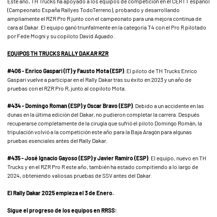
Este año, TH Trucks ha apoyado a los equipos de competición en el CERTT español
(Campeonato España Rallyes TodoTerreno), probando y desarrollando
ampliamente el RZR Pro R junto con el campeonato para una mejora continua de
cara al Dakar. El equipo ganó triunfalmente en la categoría T4 con el Pro R pilotado
por Fede Mogni y su copiloto David Aguado.
EQUIPOS TH TRUCKS RALLY DAKAR RZR
#406 - Enrico Gaspari (IT) y Fausto Mota (ESP)
. El piloto de TH Trucks Enrico
Gaspari vuelve a participar en el Rally Dakar tras su éxito en 2023 y un año de
pruebas con el RZR Pro R, junto al copiloto Mota.
#434 - Domingo Roman (ESP) y Oscar Bravo (ESP)
. Debido a un accidente en las
dunas en la última edición del Dakar, no pudieron completar la carrera. Después
recuperarse completamente de la cirugía que sufrió el piloto Domingo Román, la
tripulación volvió a la competición este año para la Baja Aragón para algunas
pruebas esenciales antes del Rally Dakar.
#435 - José Ignacio Gayoso (ESP) y Javier Ramiro (ESP)
. El equipo, nuevo en TH
Trucks y en el RZR Pro R este año, también ha estado compitiendo a lo largo de
2024, obteniendo valiosas pruebas de SSV antes del Dakar.
El Rally Dakar 2025 empieza el 3 de Enero.
Sigue el progreso de los equipos en RRSS: